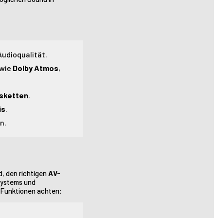
Audioqualität.
 wie
Dolby Atmos
,
lsketten
.
is
.
n.
d, den richtigen
AV-
 Systems und
e Funktionen achten: