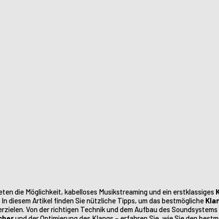
eten die Möglichkeit, kabelloses Musikstreaming und ein erstklassiges
In diesem Artikel finden Sie nützliche Tipps, um das bestmögliche
Kla
rzielen. Von der richtigen Technik und dem Aufbau des Soundsystems b
cher
und der Optimierung des Klangs – erfahren Sie, wie Sie den bestm