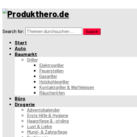
Search for:
Search
Start
Auto
Baumarkt
Griller
Elektrogriller
Feuerstellen
Gasgriller
Holzkohlegriller
Kontaktgriller & Waffeleisen
Räucheröfen
Büro
Drogerie
Adventskalender
Erste Hilfe & Hygiene
Haarpflege & -styling
Lust & Liebe
Mund- & Zahnpflege