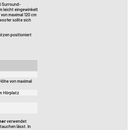
i Surround-
m leicht eingewinkelt
e von maximal 120 cm
oofer sollte sich
tzen positioniert
 Höhe von maximal
um Hörplatz
her
verwendet
auchen lässt. In