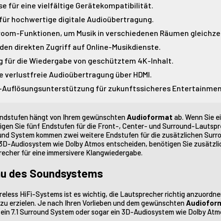
 für eine vielfältige Gerätekompatibilität.
für hochwertige digitale Audioübertragung.
room-Funktionen, um Musik in verschiedenen Räumen gleichzei
en direkten Zugriff auf Online-Musikdienste.
g für die Wiedergabe von geschütztem 4K-Inhalt.
e verlustfreie Audioübertragung über HDMI.
K-Auflösungsunterstützung für zukunftssicheres Entertainmen
 Endstufen hängt von Ihrem gewünschten
Audioformat
ab. Wenn Sie ei
gen Sie fünf Endstufen für die Front-, Center- und Surround-Lautsp
round System kommen zwei weitere Endstufen für die zusätzlichen Sur
in 3D-Audiosystem wie Dolby Atmos entscheiden, benötigen Sie zusätzl
echer für eine immersivere Klangwiedergabe.
bau des Soundsystems
ireless HiFi-Systems ist es wichtig, die Lautsprecher richtig anzuordn
 zu erzielen. Je nach Ihren Vorlieben und dem gewünschten
Audiofor
, ein 7.1 Surround System oder sogar ein 3D-Audiosystem wie Dolby At