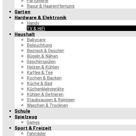
Parfümerie
Rasur & Haarentfernung
Garten
Hardware & Elektronik
Handy
TV & HiFi
Haushalt
Babycare
Beleuchtung
Besteck & Geschirr
Bügeln & Nähen
Geschirrspülen
Heizen & Kühlen
Kaffee & Tee
Kochen & Backen
Küche & Bad
Küchenkleingeräte
Kühlen & Gefrieren
Staubsaugen & Reinigen
Waschen & Trocknen
Schule
Spielzeug
Games
Sport & Freizeit
Fahrräder