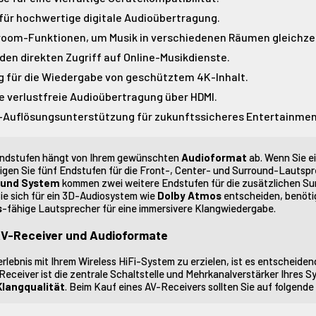
für hochwertige digitale Audioübertragung.
room-Funktionen, um Musik in verschiedenen Räumen gleichzei
en direkten Zugriff auf Online-Musikdienste.
g für die Wiedergabe von geschütztem 4K-Inhalt.
e verlustfreie Audioübertragung über HDMI.
K-Auflösungsunterstützung für zukunftssicheres Entertainmen
 Endstufen hängt von Ihrem gewünschten
Audioformat
ab. Wenn Sie ei
gen Sie fünf Endstufen für die Front-, Center- und Surround-Lautsp
ound System
kommen zwei weitere Endstufen für die zusätzlichen Su
ie sich für ein 3D-Audiosystem wie
Dolby Atmos
entscheiden, benöti
s
-fähige Lautsprecher für eine immersivere Klangwiedergabe.
 AV-Receiver und Audioformate
lebnis mit Ihrem Wireless HiFi-System zu erzielen, ist es entscheidend
Receiver ist die zentrale Schaltstelle und Mehrkanalverstärker Ihres 
Klangqualität
. Beim Kauf eines AV-Receivers sollten Sie auf folgend