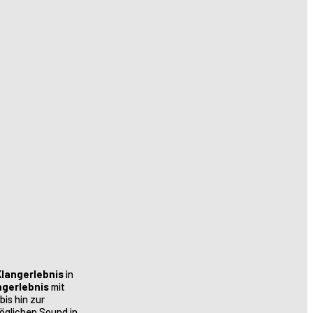
Klangerlebnis
in
ngerlebnis
mit
is hin zur
öglichen Sound in