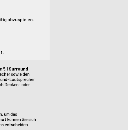
tig abzuspielen.
t.
n 5.1
Surround
recher sowie den
round-Lautsprecher
ich Decken- oder
en, um das
mat
können Sie sich
mos entscheiden.