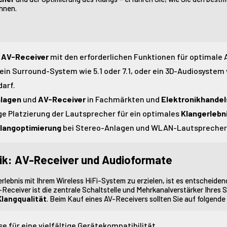
nnen.
n
AV-Receiver
mit den erforderlichen Funktionen für optimale 
 ein Surround-System wie 5.1 oder 7.1, oder ein 3D-Audiosystem
darf.
lagen
und
AV-Receiver
in Fachmärkten und
Elektronikhande
ige Platzierung der Lautsprecher für ein optimales
Klangerlebn
langoptimierung
bei Stereo-Anlagen und WLAN-Lautsprecher
nik: AV-Receiver und Audioformate
lebnis mit Ihrem Wireless HiFi-System zu erzielen, ist es entscheiden
-Receiver ist die zentrale Schaltstelle und Mehrkanalverstärker Ihres
Klangqualität
. Beim Kauf eines AV-Receivers sollten Sie auf folgend
 für eine vielfältige Gerätekompatibilität.