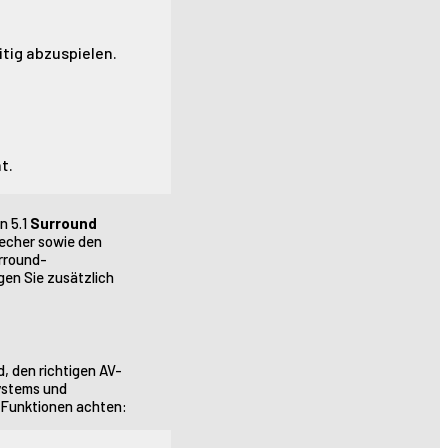
tig abzuspielen.
t.
n 5.1
Surround
recher sowie den
rround-
gen Sie zusätzlich
, den richtigen AV-
Systems und
e Funktionen achten: