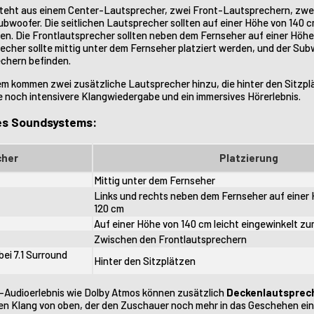
steht aus einem Center-Lautsprecher, zwei Front-Lautsprechern, zwe
woofer. Die seitlichen Lautsprecher sollten auf einer Höhe von 140 c
en. Die Frontlautsprecher sollten neben dem Fernseher auf einer Höh
cher sollte mittig unter dem Fernseher platziert werden, und der Subw
chern befinden.
em kommen zwei zusätzliche Lautsprecher hinzu, die hinter den Sitzplä
e noch intensivere Klangwiedergabe und ein immersives Hörerlebnis.
des Soundsystems:
cher
Platzierung
Mittig unter dem Fernseher
Links und rechts neben dem Fernseher auf einer
120 cm
Auf einer Höhe von 140 cm leicht eingewinkelt z
Zwischen den Frontlautsprechern
ei 7.1 Surround
Hinter den Sitzplätzen
-Audioerlebnis wie Dolby Atmos können zusätzlich
Deckenlautsprec
en Klang von oben, der den Zuschauer noch mehr in das Geschehen eint