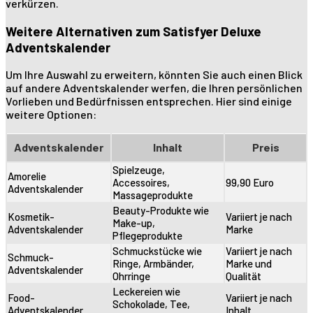
verkürzen.
Weitere Alternativen zum Satisfyer Deluxe
Adventskalender
Um Ihre Auswahl zu erweitern, könnten Sie auch einen Blick
auf andere Adventskalender werfen, die Ihren persönlichen
Vorlieben und Bedürfnissen entsprechen. Hier sind einige
weitere Optionen:
Adventskalender
Inhalt
Preis
Spielzeuge,
Amorelie
Accessoires,
99,90 Euro
Adventskalender
Massageprodukte
Beauty-Produkte wie
Kosmetik-
Variiert je nach
Make-up,
Adventskalender
Marke
Pflegeprodukte
Schmuckstücke wie
Variiert je nach
Schmuck-
Ringe, Armbänder,
Marke und
Adventskalender
Ohrringe
Qualität
Leckereien wie
Food-
Variiert je nach
Schokolade, Tee,
Adventskalender
Inhalt