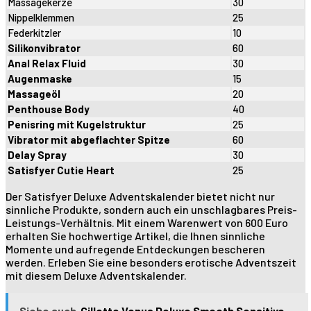
Massagekerze
30
Nippelklemmen
25
Federkitzler
10
Silikonvibrator
60
Anal Relax Fluid
30
Augenmaske
15
Massageöl
20
Penthouse Body
40
Penisring mit Kugelstruktur
25
Vibrator mit abgeflachter Spitze
60
Delay Spray
30
Satisfyer Cutie Heart
25
Der Satisfyer Deluxe Adventskalender bietet nicht nur
sinnliche Produkte, sondern auch ein unschlagbares Preis-
Leistungs-Verhältnis. Mit einem Warenwert von 600 Euro
erhalten Sie hochwertige Artikel, die Ihnen sinnliche
Momente und aufregende Entdeckungen bescheren
werden. Erleben Sie eine besonders erotische Adventszeit
mit diesem Deluxe Adventskalender.
Siehe auch
Gillette Venus Deluxe Smooth Sensitive