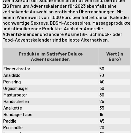
Wenn Sie auf der Suche nach Alternativen sind, bietet der
EIS Premium Adventskalender für 2023 ebenfalls eine
verlockende Auswahl an erotischen Überraschungen. Mit
einem Warenwert von 1.000 Euro beinhaltet dieser Kalender
hochwertige Sextoys, BDSM-Accessoires, Massageprodukte
und stimulierende Produkte. Auch der Amorelie
Adventskalender und andere Kosmetik-, Schmuck- oder
Food-Adventskalender sind beliebte Alternativen.
Produkte im Satisfyer Deluxe
Wert (in
Adventskalender:
Euro)
Fingervibrator
50
Analdildo
70
Penisring
40
Orgasmusgel
30
Masturbator
80
Handschellen
25
Analkette
35
Bondage-Tape
15
Paddle
45
Penishülle
20