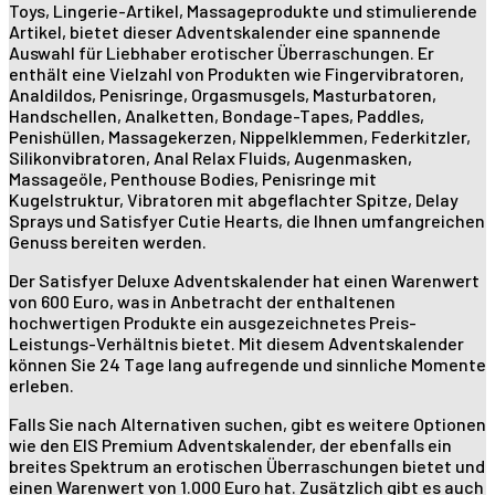
Toys, Lingerie-Artikel, Massageprodukte und stimulierende
Artikel, bietet dieser Adventskalender eine spannende
Auswahl für Liebhaber erotischer Überraschungen. Er
enthält eine Vielzahl von Produkten wie Fingervibratoren,
Analdildos, Penisringe, Orgasmusgels, Masturbatoren,
Handschellen, Analketten, Bondage-Tapes, Paddles,
Penishüllen, Massagekerzen, Nippelklemmen, Federkitzler,
Silikonvibratoren, Anal Relax Fluids, Augenmasken,
Massageöle, Penthouse Bodies, Penisringe mit
Kugelstruktur, Vibratoren mit abgeflachter Spitze, Delay
Sprays und Satisfyer Cutie Hearts, die Ihnen umfangreichen
Genuss bereiten werden.
Der Satisfyer Deluxe Adventskalender hat einen Warenwert
von 600 Euro, was in Anbetracht der enthaltenen
hochwertigen Produkte ein ausgezeichnetes Preis-
Leistungs-Verhältnis bietet. Mit diesem Adventskalender
können Sie 24 Tage lang aufregende und sinnliche Momente
erleben.
Falls Sie nach Alternativen suchen, gibt es weitere Optionen
wie den EIS Premium Adventskalender, der ebenfalls ein
breites Spektrum an erotischen Überraschungen bietet und
einen Warenwert von 1.000 Euro hat. Zusätzlich gibt es auch