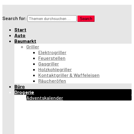
Search for:
Search
Start
Auto
Baumarkt
Griller
Elektrogriller
Feuerstellen
Gasgriller
Holzkohlegriller
Kontaktgriller & Waffeleisen
Räucheröfen
Büro
Drogerie
Adventskalender
Erste Hilfe & Hygiene
Haarpflege & -styling
Lust & Liebe
Mund- & Zahnpflege
Parfümerie
Rasur & Haarentfernung