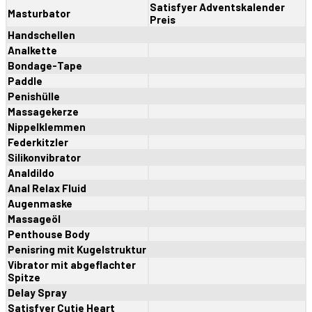
Satisfyer Adventskalender
Masturbator
Preis
Handschellen
Analkette
Bondage-Tape
Paddle
Penishülle
Massagekerze
Nippelklemmen
Federkitzler
Silikonvibrator
Analdildo
Anal Relax Fluid
Augenmaske
Massageöl
Penthouse Body
Penisring mit Kugelstruktur
Vibrator mit abgeflachter
Spitze
Delay Spray
Satisfyer Cutie Heart