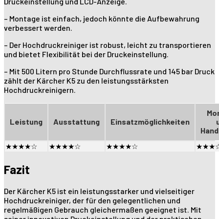
Druckeinstellung und LCD-Anzeige.
– Montage ist einfach, jedoch könnte die Aufbewahrung
verbessert werden.
– Der Hochdruckreiniger ist robust, leicht zu transportieren
und bietet Flexibilität bei der Druckeinstellung.
– Mit 500 Litern pro Stunde Durchflussrate und 145 bar Druck
zählt der Kärcher K5 zu den leistungsstärksten
Hochdruckreinigern.
Mo
Leistung
Ausstattung
Einsatzmöglichkeiten
Hand
★★★★☆
★★★★☆
★★★★☆
★★★
Fazit
Der Kärcher K5 ist ein leistungsstarker und vielseitiger
Hochdruckreiniger, der für den gelegentlichen und
regelmäßigen Gebrauch gleichermaßen geeignet ist. Mit
seiner innovativen Druckeinstellung und der praktischen