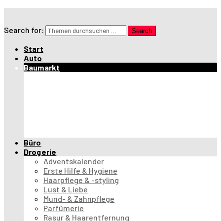
Search for:
Search
Start
Auto
Baumarkt
Griller
Elektrogriller
Feuerstellen
Gasgriller
Holzkohlegriller
Kontaktgriller & Waffeleisen
Räucheröfen
Büro
Drogerie
Adventskalender
Erste Hilfe & Hygiene
Haarpflege & -styling
Lust & Liebe
Mund- & Zahnpflege
Parfümerie
Rasur & Haarentfernung